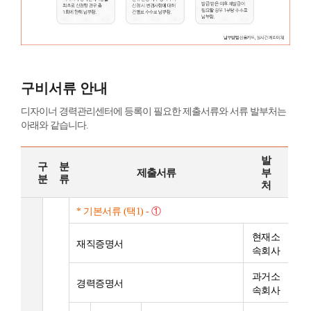
구비서류 안내
디자이너 경력관리센터에 등록이 필요한 제출서류와 서류 발부처는
아래와 같습니다.
발
구
분
제출서류
부
분
류
처
* 기본서류 (택1) -
①
현재소
재직증명서
속회사
과거소
경력증명서
속회사