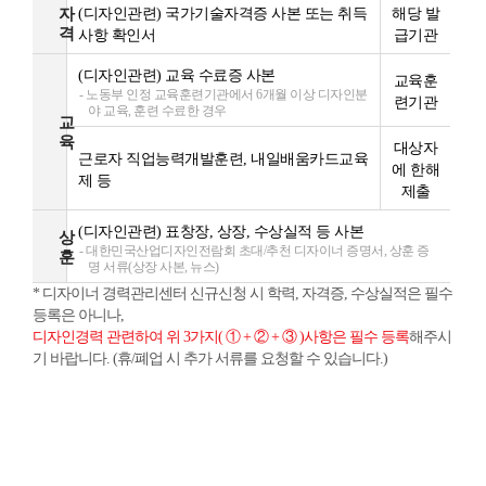
자
(디자인관련) 국가기술자격증 사본 또는 취득
해당 발
격
사항 확인서
급기관
(디자인관련) 교육 수료증 사본
교육훈
- 노동부 인정 교육훈련기관에서 6개월 이상 디자인분
련기관
야 교육, 훈련 수료한 경우
교
육
대상자
근로자 직업능력개발훈련, 내일배움카드교육
에 한해
제 등
제출
(디자인관련) 표창장, 상장, 수상실적 등 사본
상
- 대한민국산업디자인전람회 초대/추천 디자이너 증명서, 상훈 증
훈
명 서류(상장 사본, 뉴스)
* 디자이너 경력관리센터 신규신청 시 학력, 자격증, 수상실적은 필수
등록은 아니나,
디자인경력 관련하여 위 3가지( ① + ② + ③ )사항은 필수 등록
해주시
기 바랍니다. (휴/폐업 시 추가 서류를 요청할 수 있습니다.)