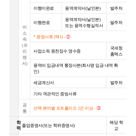
이행미완료
용역계약서(날인본)
발주처
용역계약서(날인본)
이행완료
발주처
또는 용역수행실적서
비
소
* 증명서류 (택1) -
②
속
(프
국세청
사업소득 원천징수 영수증
리
홈텍스
랜
서)
용역비 입금내역 통장사본(회사명 입금 내역 확
인)
세금계산서
발주처
기타 객관적인 증빙서류
공
선택 분야별 포트폴리오 2건 이상 -
③
통
학
해당 학
졸업증명서(또는 학위증명서)
력
교