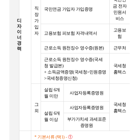
금 전자
직
국민연금 가입자 가입증명
민원서
장
비스
디
가
자
입
고용보
이
자
고용보험 피보험 자격내역서
험
너
경
근로소득 원천징수 영수증(원본)
근무처
력
근로소득 원천징수 영수증(국세
청 발급본)
국세청
+ 소득금액증명(국세청>민원증명
홈텍스
>국세청증명신청)
설립 6개
사업자등록증명원
월 미만
그
국세청
사업자등록증명원
외
홈텍스
설립 6개
부가가치세 과세표준
월 이상
증명원
* 기본서류 (택1) -
①