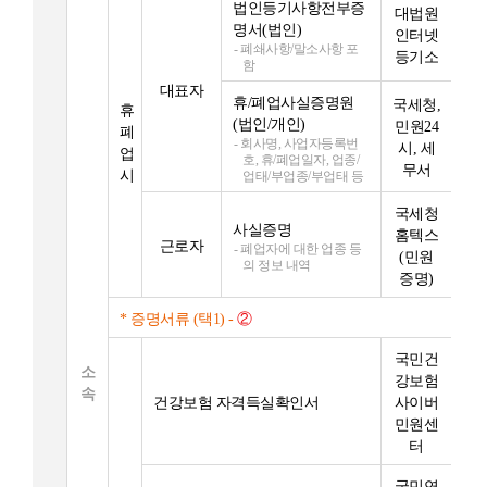
법인등기사항전부증
대법원
명서(법인)
인터넷
- 폐쇄사항/말소사항 포
등기소
함
대표자
휴/폐업사실증명원
국세청,
휴
(법인/개인)
민원24
폐
- 회사명, 사업자등록번
시, 세
업
호, 휴/폐업일자, 업종/
무서
시
업태/부업종/부업태 등
국세청
사실증명
홈텍스
근로자
- 폐업자에 대한 업종 등
(민원
의 정보 내역
증명)
* 증명서류 (택1) -
②
국민건
소
강보험
속
건강보험 자격득실확인서
사이버
민원센
터
국민연